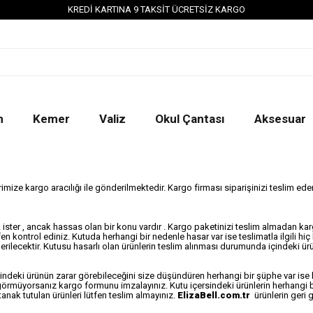
KREDİ KARTINA 9 TAKSİT ÜCRETSİZ KARGO
n
Kemer
Valiz
Okul Çantası
Aksesuar
rimize kargo aracılığı ile gönderilmektedir. Kargo firması siparişinizi teslim e
k ister , ancak hassas olan bir konu vardır . Kargo paketinizi teslim almadan 
 kontrol ediniz. Kutuda herhangi bir nedenle hasar var ise teslimatla ilgili hiç
erilecektir. Kutusu hasarlı olan ürünlerin teslim alınması durumunda içindeki ü
çindeki ürünün zarar görebileceğini size düşündüren herhangi bir şüphe var i
ntı görmüyorsanız kargo formunu imzalayınız. Kutu içersindeki ürünlerin herhang
tanak tutulan ürünleri lütfen teslim almayınız.
ElizaBell.com.tr
ürünlerin geri