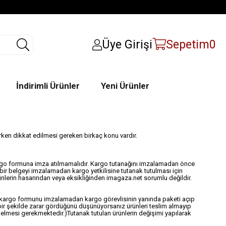
Üye Girişi
Sepetim
0
İndirimli Ürünler
Yeni Ürünler
derken dikkat edilmesi gereken birkaç konu vardır.
kargo formuna imza atılmamalıdır. Kargo tutanağını imzalamadan önce
 bir belgeyi imzalamadan kargo yetkilisine tutanak tutulması için
rünlerin hasarından veya eksikliğinden imagaza.net sorumlu değildir.
se kargo formunu imzalamadan kargo görevlisinin yanında paketi açıp
i bir şekilde zarar gördüğünü düşünüyorsanız ürünleri teslim almayıp
 gelmesi gerekmektedir.)Tutanak tutulan ürünlerin değişimi yapılarak