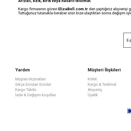
Arızalı, ezik, kırık veya hasarlı teslimat.
Kargo firmasının görevi
ElizaBell.com.tr
den yaptığınız alışverişi 
Tuttuğunuz tutanakla beraber ürün bize ulaştıktan sonra değişim işle
Yardım
Müşteri İlişkileri
Müşteri Hizmetleri
KVKK
Sıkça Sorulan Sorular
Kargo & Teslimat
Kargo Takibi
Alışveriş
İade & Değişim koşulları
Üyelik