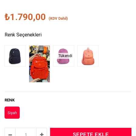
₺1.790,00
(KDV Dahil)
Renk Seçenekleri
Tükendi
RENK
Siyah