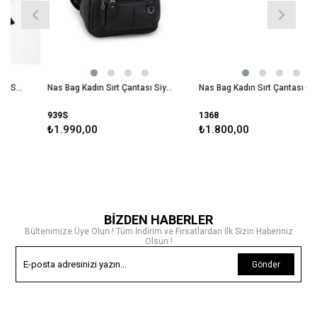
ş çanta
Nas Bag Kadın Sırt Çantası Siyah Dona 939
Nas Bag Kadın Sırt Çantası Çift Gözlü Spor Çanta ( 23x26x14 cm ) Siyah Dona
939S
1368
₺1.990,00
₺1.800,00
BİZDEN HABERLER
Bültenimize Üye Olun ! Tüm İndirim ve Fırsatlardan İlk Sizin Haberiniz
Olsun !
Gönder