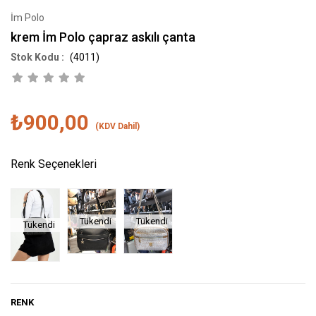
İm Polo
krem İm Polo çapraz askılı çanta
(4011)
₺900,00
(KDV Dahil)
Renk Seçenekleri
Tükendi
Tükendi
Tükendi
RENK