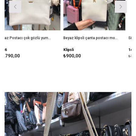
Beyaz Postacı çok gözlü yumuşak deri nas bags ebat 27cm20
Beyaz klipsli çanta postacı model ebat 20cm15
Klipsli
1443
₺900,00
₺700,
₺1.400,00