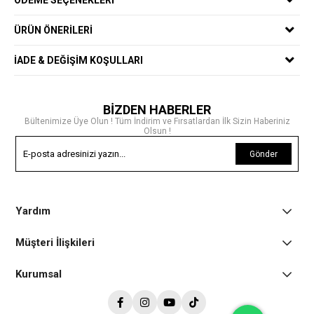
ÖDEME SEÇENEKLERI
ÜRÜN ÖNERILERI
İADE & DEĞIŞIM KOŞULLARI
BİZDEN HABERLER
Bültenimize Üye Olun ! Tüm İndirim ve Fırsatlardan İlk Sizin Haberiniz
Olsun !
Gönder
Yardım
Müşteri İlişkileri
Kurumsal