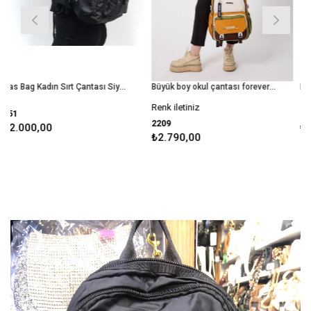
Nas Bag Kadın Sırt Çantası Siyah Yıkamalı
Büyük boy okul çantası forever young okul çantası unisex modem
Renk iletiniz
8866m
2209
00
₺1.790,00
₺2.790,00