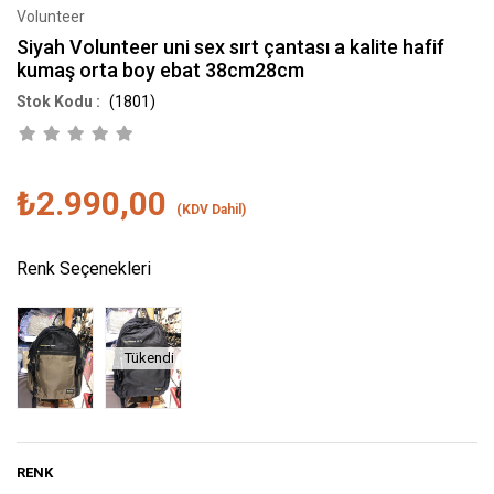
Volunteer
Siyah Volunteer uni sex sırt çantası a kalite hafif
kumaş orta boy ebat 38cm28cm
(1801)
₺2.990,00
(KDV Dahil)
Renk Seçenekleri
Tükendi
RENK