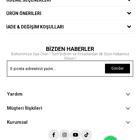
ÜRÜN ÖNERILERI
İADE & DEĞIŞIM KOŞULLARI
BİZDEN HABERLER
Bültenimize Üye Olun ! Tüm İndirim ve Fırsatlardan İlk Sizin Haberiniz
Olsun !
Gönder
Yardım
Müşteri İlişkileri
Kurumsal